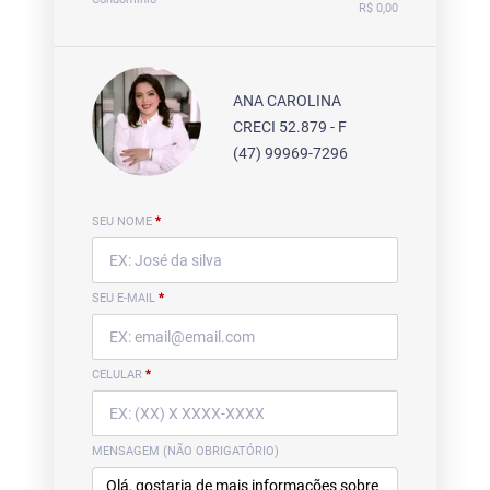
R$ 0,00
ANA CAROLINA
CRECI 52.879 - F
(47) 99969-7296
SEU NOME
*
SEU E-MAIL
*
CELULAR
*
MENSAGEM (NÃO OBRIGATÓRIO)