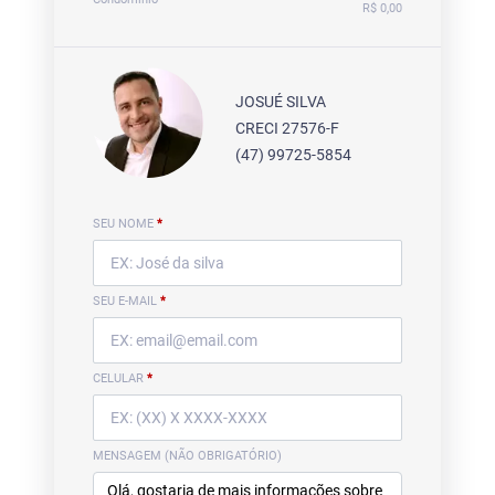
R$ 0,00
JOSUÉ SILVA
CRECI 27576-F
(47) 99725-5854
SEU NOME
*
SEU E-MAIL
*
CELULAR
*
MENSAGEM (NÃO OBRIGATÓRIO)