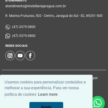
ATENDIMENTO
atendimento@imobiliariajaragua.com.br
R. Marina Frutuoso, 502 - Centro, Jaraguá do Sul - SC, 89251-500
(47) 3375-0800
(47) 3375-0800
REDES SOCIAIS
© 2026 | Imobiliária Jaraguá | CRECI: 5224-J | Desenvolvido por
Usamos cookies para personalizar conteúdos e
Universal Software.
melhorar a sua experiência. Para ver nossa
política de cookies
Learn more
Aceito