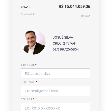
R$ 15.044.059,36
VALOR
Condomínio
R$ 0,00
JOSUÉ SILVA
CRECI 27576-F
(47) 99725-5854
SEU NOME
*
SEU E-MAIL
*
CELULAR
*