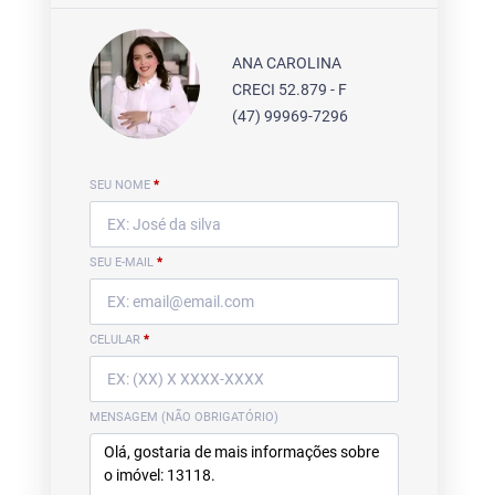
ANA CAROLINA
CRECI 52.879 - F
(47) 99969-7296
SEU NOME
*
SEU E-MAIL
*
CELULAR
*
MENSAGEM (NÃO OBRIGATÓRIO)