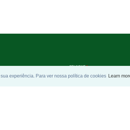
SEU NOME
*
sua experiência. Para ver nossa política de cookies
Learn mor
SEU E-MAIL
*
ntrar imóvel
SEU TELEFONE
*