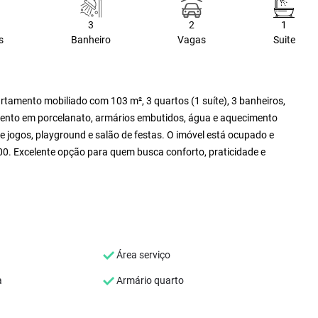
3
2
1
s
Banheiro
Vagas
Suite
tamento mobiliado com 103 m², 3 quartos (1 suíte), 3 banheiros,
mento em porcelanato, armários embutidos, água e aquecimento
e jogos, playground e salão de festas. O imóvel está ocupado e
00. Excelente opção para quem busca conforto, praticidade e
Área serviço
a
Armário quarto