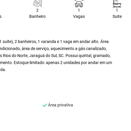
2
1
1
s
Banheiro
Vagas
Suite
 suíte), 2 banheiros, 1 varanda e 1 vaga em andar alto. Área
dicionado, área de serviço, aquecimento a gás canalizado,
ês Rios do Norte, Jaraguá do Sul, SC. Possui quintal, gramado,
ciamento. Estoque limitado: apenas 2 unidades por andar em um
nda.
Área privativa