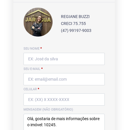
REGIANE BUZZI
CRECI 75.755
(47) 99197-9003
SEU NOME
*
SEU E-MAIL
*
CELULAR
*
MENSAGEM (NÃO OBRIGATÓRIO)