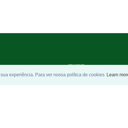
SEU NOME
*
sua experiência. Para ver nossa política de cookies
Learn mor
SEU E-MAIL
*
ntrar imóvel
SEU TELEFONE
*