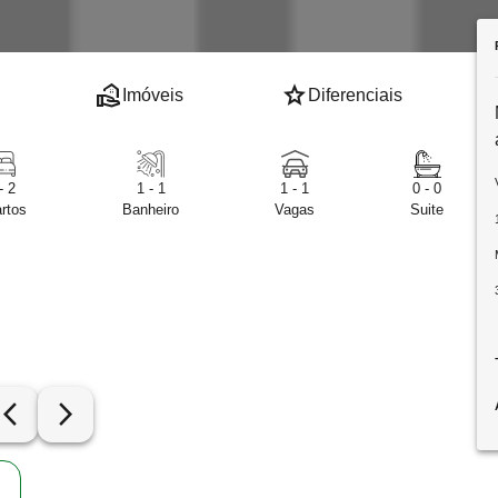
real_estate_agent
star
Imóveis
Diferenciais
- 2
1 - 1
1 - 1
0 - 0
rtos
Banheiro
Vagas
Suite
row_back_ios_new
arrow_forward_ios