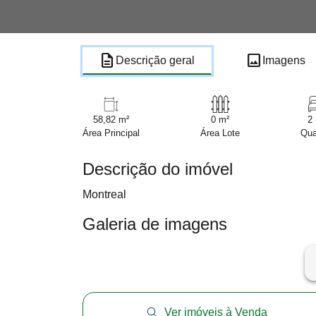
description
image
Descrição geral
Imagens
58,82 m²
0 m²
2 
Área Principal
Área Lote
Qua
Descrição do imóvel
Montreal
Galeria de imagens
ar
Ver imóveis à Venda