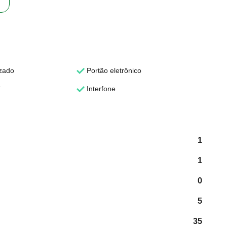
zado
Portão eletrônico
Interfone
1
1
0
5
35