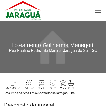
Loteamento Guilherme Menegotti
Rua Paulino Pedri, Tifa Martins, Jaraguá do Sul - SC
444,03 m²
444 m²
2 - 2
3 - 3
2 - 2
2 - 2
Área Principal
Área Lote
Quartos
Banheiro
Vagas
Suite
Descrição do imóvel