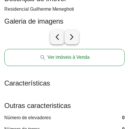
Residencial Guilherme Meneghoti
Galeria de imagens
arrow_back_ios_new
arrow_forward_ios
Ver imóveis à Venda
Características
Outras caracteristicas
Número de elevadores
0