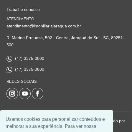
Trabalhe conosco
ATENDIMENTO
atendimento@imobiliariajaragua.com.br
R. Marina Frutuoso, 502 - Centro, Jaraguá do Sul - SC, 89251-
500
(47) 3375-0800
(47) 3375-0800
REDES SOCIAIS
Usamos cookies para personalizar conteúdos e
© 2026 | Imobiliária Jaraguá | CRECI: 5224-J | Desenvolvido por
melhorar a sua experiência. Para ver nossa
Universal Software.