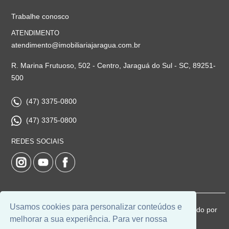
Trabalhe conosco
ATENDIMENTO
atendimento@imobiliariajaragua.com.br
R. Marina Frutuoso, 502 - Centro, Jaraguá do Sul - SC, 89251-
500
(47) 3375-0800
(47) 3375-0800
REDES SOCIAIS
Usamos cookies para personalizar conteúdos e
© 2026 | Imobiliária Jaraguá | CRECI: 5224-J | Desenvolvido por
melhorar a sua experiência. Para ver nossa
Universal Software.