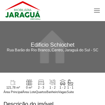
Edificio Schiochet
Rua Barão do Rio Branco, Centro, Jaraguá do Sul - SC
121,78 m²
0 m²
2 - 3
1 - 2
1 - 2
1 - 1
Área Principal
Área Lote
Quartos
Banheiro
Vagas
Suite
Descrição do imóvel