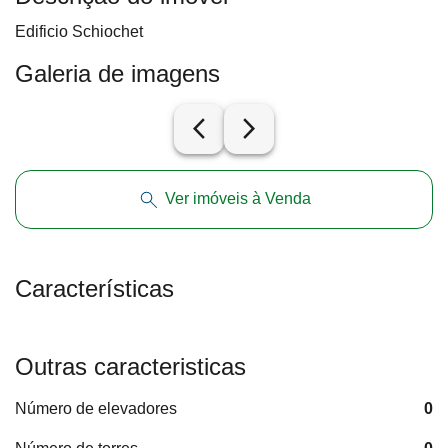
Edificio Schiochet
Galeria de imagens
arrow_back_ios_new
arrow_forward_ios
Ver imóveis à Venda
Características
Outras caracteristicas
Número de elevadores
0