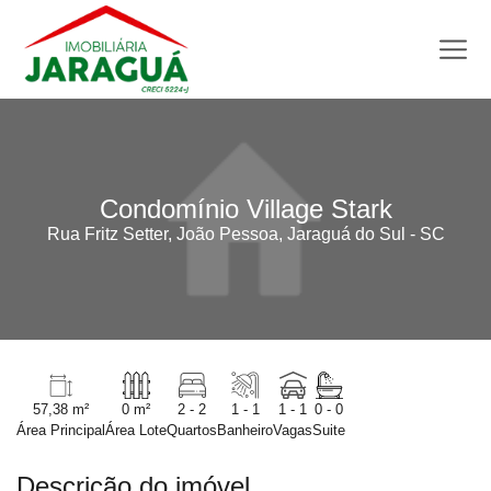
Condomínio Village Stark
Rua Fritz Setter, João Pessoa, Jaraguá do Sul - SC
57,38 m²
0 m²
2 - 2
1 - 1
1 - 1
0 - 0
Área Principal
Área Lote
Quartos
Banheiro
Vagas
Suite
Descrição do imóvel