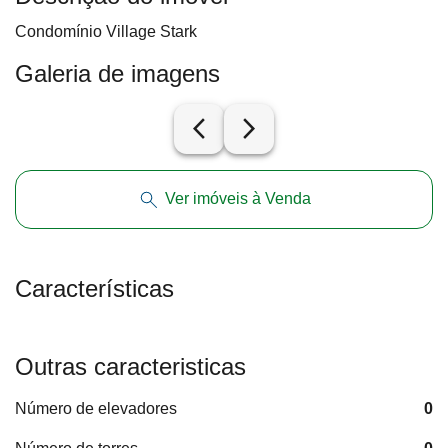
Condomínio Village Stark
Galeria de imagens
arrow_back_ios_new
arrow_forward_ios
Ver imóveis à Venda
Características
Outras caracteristicas
Número de elevadores
0