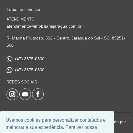
Trabalhe conosco
ATENDIMENTO
atendimento@imobiliariajaragua.com.br
R. Marina Frutuoso, 502 - Centro, Jaraguá do Sul - SC, 89251-
500
(47) 3375-0800
(47) 3375-0800
REDES SOCIAIS
Usamos cookies para personalizar conteúdos e
© 2026 | Imobiliária Jaraguá | CRECI: 5224-J | Desenvolvido por
melhorar a sua experiência. Para ver nossa
Universal Software.