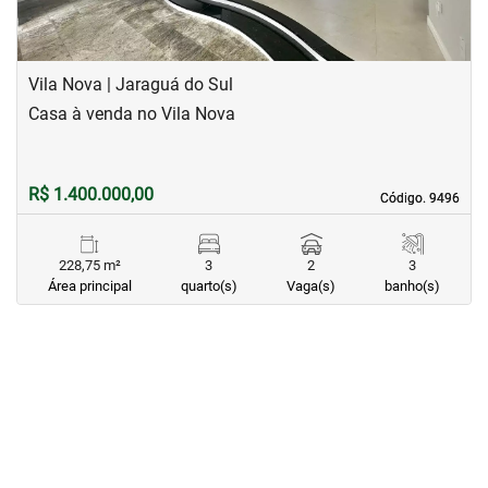
Vila Nova | Jaraguá do Sul
Casa à venda no Vila Nova
R$ 1.400.000,00
Código. 9496
Código. 9496
228,75 m²
3
2
3
Área principal
quarto(s)
Vaga(s)
banho(s)