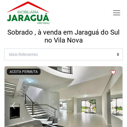
Sobrado , à venda em Jaraguá do Sul
no Vila Nova
<
<
<
<
ACEITA PERMUTA
‹
›
Previous
Next