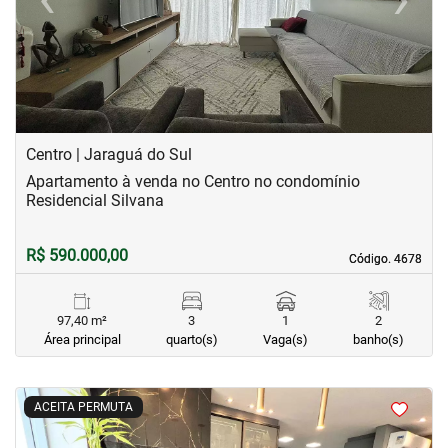
Previous
Next
Centro | Jaraguá do Sul
Apartamento à venda no Centro no condomínio
Residencial Silvana
R$ 590.000,00
Código. 4678
Código. 4678
97,40 m²
3
1
2
Área principal
quarto(s)
Vaga(s)
banho(s)
<
<
<
<
ACEITA PERMUTA