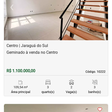
‹
›
Previous
Next
Centro | Jaraguá do Sul
Geminado à venda no Centro
R$ 1.100.000,00
Código. 10222
Código. 10222
109,54 m²
3
2
3
Área principal
quarto(s)
Vaga(s)
banho(s)
<
<
<
<