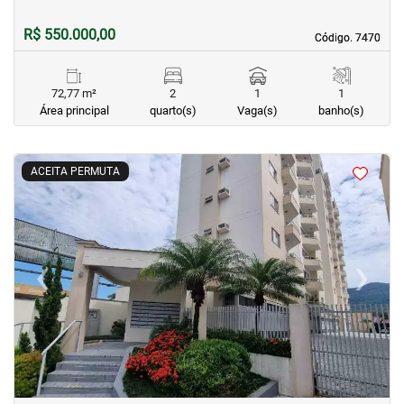
R$ 550.000,00
Código. 7470
Código. 7470
72,77 m²
2
1
1
Área principal
quarto(s)
Vaga(s)
banho(s)
<
<
<
<
ACEITA PERMUTA
‹
›
Previous
Next