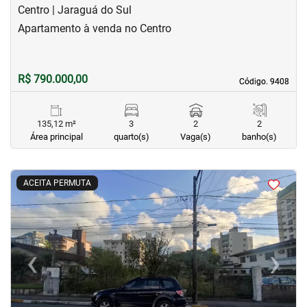
Centro | Jaraguá do Sul
Apartamento à venda no Centro
R$ 790.000,00
Código. 9408
Código. 9408
135,12 m²
3
2
2
Área principal
quarto(s)
Vaga(s)
banho(s)
<
<
<
ACEITA PERMUTA
‹
›
Previous
Next