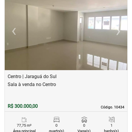
‹
›
Previous
Next
Centro | Jaraguá do Sul
Sala à venda no Centro
R$ 300.000,00
Código. 10434
Código. 10434
77,75 m²
0
0
1
Área principal
quarto(s)
Vaga(s)
banho(s)