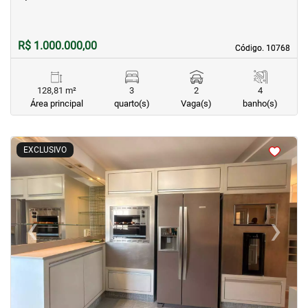
R$ 1.000.000,00
Código. 10768
Código. 10768
128,81 m²
3
2
4
Área principal
quarto(s)
Vaga(s)
banho(s)
<
<
<
<
EXCLUSIVO
‹
›
Previous
Next