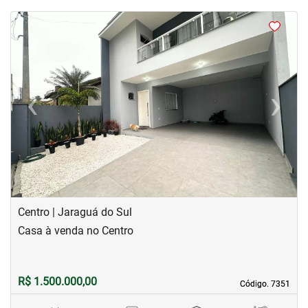
<
<
<
<
‹
›
Previous
Next
Centro | Jaraguá do Sul
Casa à venda no Centro
R$ 1.500.000,00
Código. 7351
Código. 7351