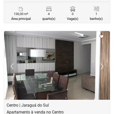
130,00 m²
4
0
1
Área principal
quarto(s)
Vaga(s)
banho(s)
<
<
<
<
‹
›
Previous
Next
Centro | Jaraguá do Sul
Apartamento à venda no Centro