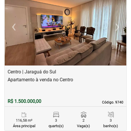
‹
›
Previous
Next
Centro | Jaraguá do Sul
Apartamento à venda no Centro
R$ 1.500.000,00
Código. 9740
Código. 9740
116,58 m²
3
2
3
Área principal
quarto(s)
Vaga(s)
banho(s)