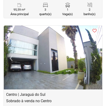
95,59 m²
3
1
2
Área principal
quarto(s)
Vaga(s)
banho(s)
<
<
<
<
‹
›
Previous
Next
Centro | Jaraguá do Sul
Sobrado à venda no Centro