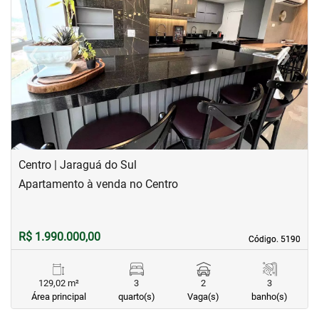
‹
›
Previous
Next
Centro | Jaraguá do Sul
Apartamento à venda no Centro
R$ 1.990.000,00
Código. 5190
Código. 5190
129,02 m²
3
2
3
Área principal
quarto(s)
Vaga(s)
banho(s)