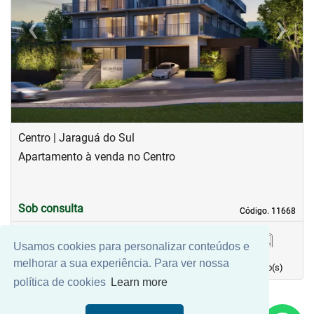
‹
›
Previous
Next
Centro | Jaraguá do Sul
Apartamento à venda no Centro
Sob consulta
Código. 11668
Código. 11668
Usamos cookies para personalizar conteúdos e
50,00 m²
2
0
1
melhorar a sua experiência. Para ver nossa
Área principal
quarto(s)
Vaga(s)
banho(s)
política de cookies
Learn more