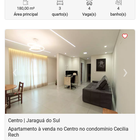
180,00 m²
3
4
4
Área principal
quarto(s)
Vaga(s)
banho(s)
<
<
<
<
‹
›
Previous
Next
Centro | Jaraguá do Sul
Apartamento à venda no Centro no condomínio Cecilia
Rech