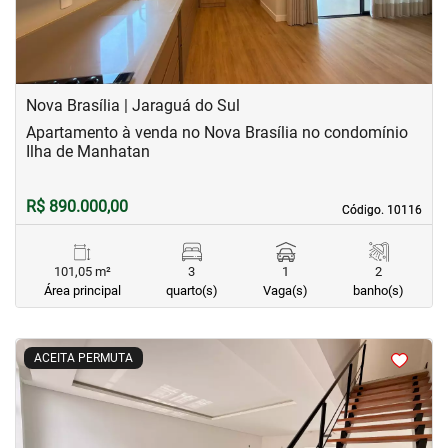
Nova Brasília | Jaraguá do Sul
Apartamento à venda no Nova Brasília no condomínio
Ilha de Manhatan
R$ 890.000,00
Código. 10116
Código. 10116
101,05 m²
3
1
2
Área principal
quarto(s)
Vaga(s)
banho(s)
<
<
<
<
ACEITA PERMUTA