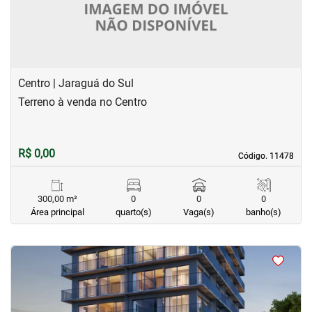
Centro | Jaraguá do Sul
Terreno à venda no Centro
R$ 0,00
Código. 11478
Código. 11478
300,00 m²
0
0
0
Área principal
quarto(s)
Vaga(s)
banho(s)
<
<
<
<