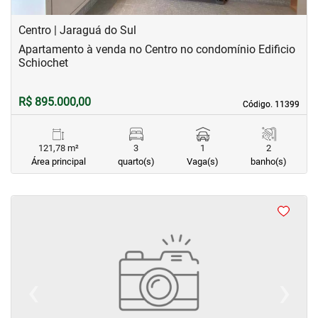
Centro | Jaraguá do Sul
Apartamento à venda no Centro no condomínio Edificio
Schiochet
R$ 895.000,00
Código. 11399
Código. 11399
121,78 m²
3
1
2
Área principal
quarto(s)
Vaga(s)
banho(s)
‹
›
Previous
Next