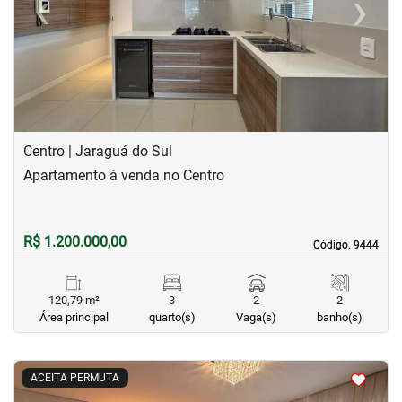
‹
›
Previous
Next
Centro | Jaraguá do Sul
Apartamento à venda no Centro
R$ 1.200.000,00
Código. 9444
Código. 9444
120,79 m²
3
2
2
Área principal
quarto(s)
Vaga(s)
banho(s)
<
<
<
<
ACEITA PERMUTA