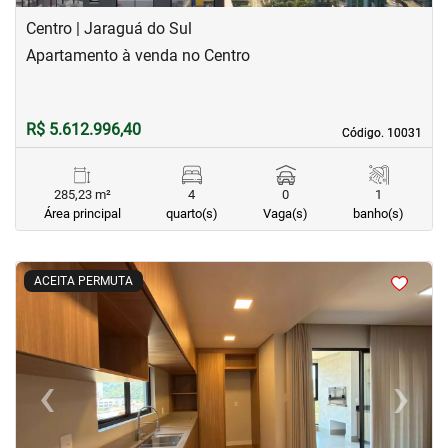
Centro | Jaraguá do Sul
Apartamento à venda no Centro
R$ 5.612.996,40
Código. 10031
Código. 10031
285,23 m²
4
0
1
Área principal
quarto(s)
Vaga(s)
banho(s)
<
<
<
<
ACEITA PERMUTA
‹
›
Previous
Next