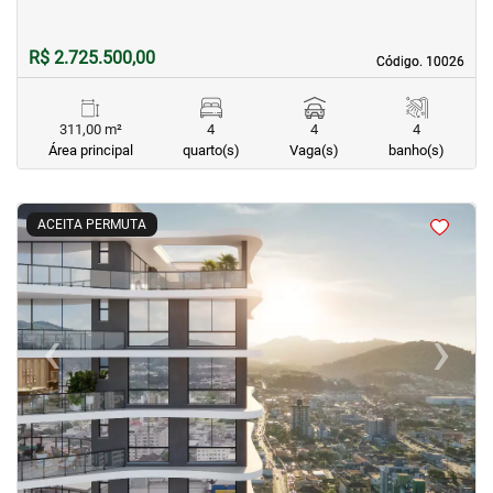
R$ 2.725.500,00
Código. 10026
Código. 10026
311,00 m²
4
4
4
Área principal
quarto(s)
Vaga(s)
banho(s)
<
<
<
<
ACEITA PERMUTA
‹
›
Previous
Next