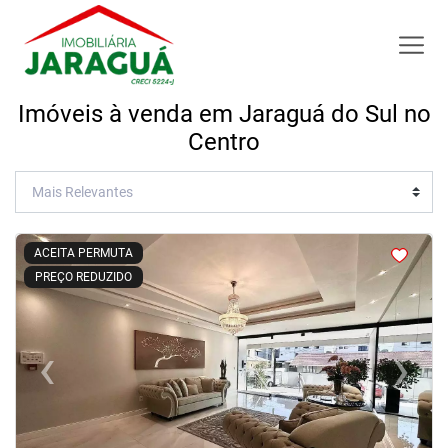
Imóveis à venda em Jaraguá do Sul no
Centro
<
<
<
<
ACEITA PERMUTA
PREÇO REDUZIDO
‹
›
Previous
Next