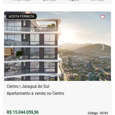
<
<
<
<
ACEITA PERMUTA
‹
›
Previous
Next
Centro | Jaraguá do Sul
Apartamento à venda no Centro
R$ 15.044.059,36
Código. 10741
Código. 10741