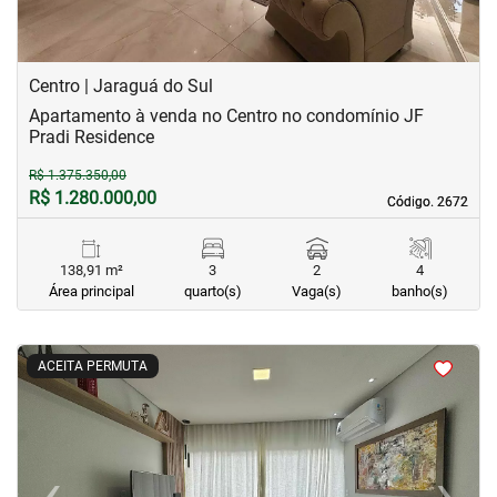
Centro | Jaraguá do Sul
Apartamento à venda no Centro no condomínio JF
Pradi Residence
R$ 1.375.350,00
R$ 1.280.000,00
Código. 2672
Código. 2672
138,91 m²
3
2
4
Área principal
quarto(s)
Vaga(s)
banho(s)
<
<
<
<
ACEITA PERMUTA
‹
›