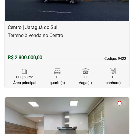
Centro | Jaraguá do Sul
Terreno à venda no Centro
R$ 2.800.000,00
Código. 9422
Código. 9422
800,53 m²
0
0
0
Área principal
quarto(s)
Vaga(s)
banho(s)
<
<
<
<