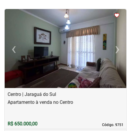
<
<
<
<
‹
›
Previous
Next
Centro | Jaraguá do Sul
Apartamento à venda no Centro
R$ 650.000,00
Código. 9751
Código. 9751