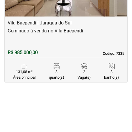
Vila Baependi | Jaraguá do Sul
Geminado à venda no Vila Baependi
R$ 985.000,00
Código. 7335
Código. 7335
131,08 m²
3
2
3
Área principal
quarto(s)
Vaga(s)
banho(s)