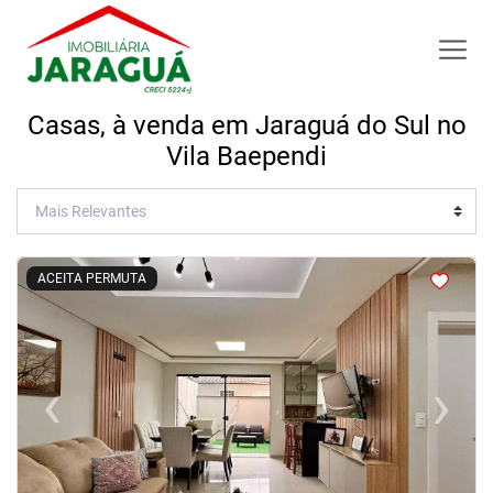
Casas, à venda em Jaraguá do Sul no
Vila Baependi
<
<
<
<
ACEITA PERMUTA
‹
›
Previous
Next