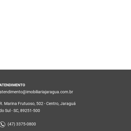
ATENDIMENTO
atendimento@imobiliariajaragua.com.br
R. Marina Frutuoso, 502 - Centro, Jaraguá
do Sul - SC, 89251-500
(47) 3375-0800